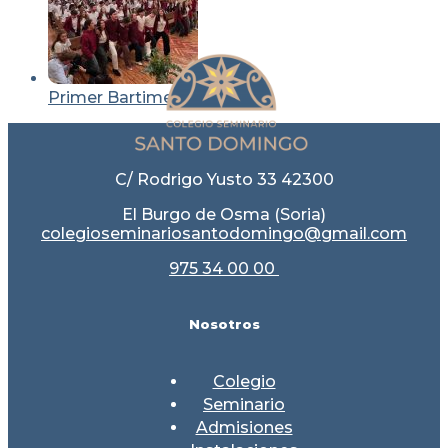
Primer Bartimeo Soria
C/ Rodrigo Yusto 33 42300
El Burgo de Osma (Soria)
colegioseminariosantodomingo@gmail.com
975 34 00 00
Nosotros
Colegio
Seminario
Admisiones