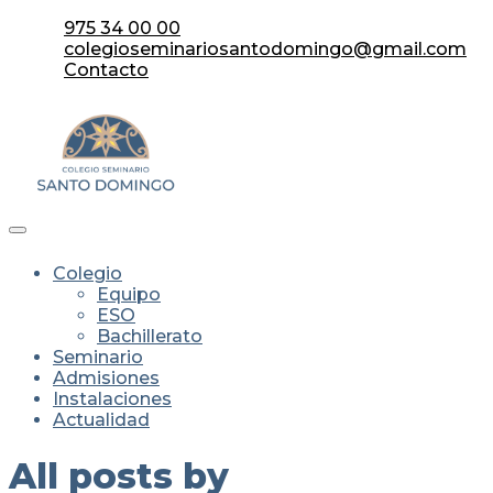
975 34 00 00
colegioseminariosantodomingo@gmail.com
Contacto
Colegio
Equipo
ESO
Bachillerato
Seminario
Admisiones
Instalaciones
Actualidad
All posts by