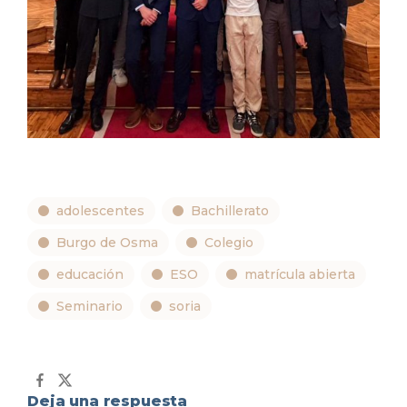
adolescentes
Bachillerato
Burgo de Osma
Colegio
educación
ESO
matrícula abierta
Seminario
soria
Deja una respuesta